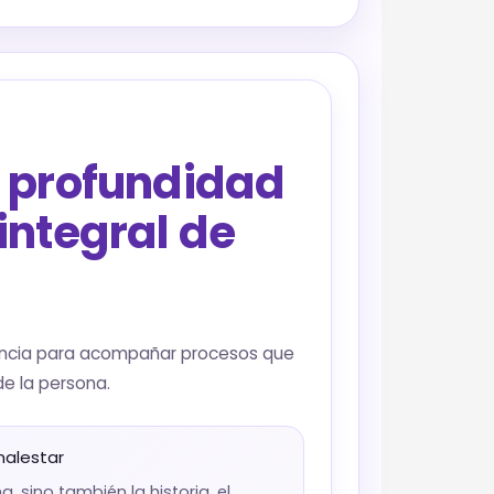
r profundidad
integral de
idencia para acompañar procesos que
e la persona.
malestar
, sino también la historia, el