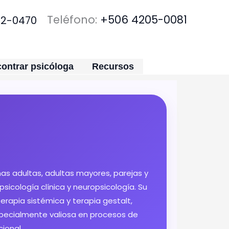
Teléfono:
+506 4205-0081
92-0470
ontrar psicóloga
Recursos
as adultas, adultas mayores, parejas y
sicología clínica y neuropsicología. Su
erapia sistémica y terapia gestalt,
specialmente valiosa en procesos de
ional.