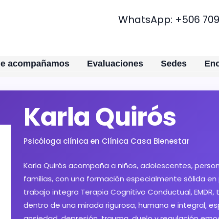
WhatsApp:
+506
70
ue acompañamos
Evaluaciones
Sedes
Enc
Karla Quirós
Psicóloga clínica en Clínica Casa Bienestar
Karla Quirós acompaña a niños, adolescentes, person
familias, con una formación especialmente sólida en p
trabajo integra Terapia Cognitivo Conductual, EMDR, t
dentro de una mirada rigurosa, humana e integral, e
ansiedad, depresión, trauma, duelo y regulación emoc