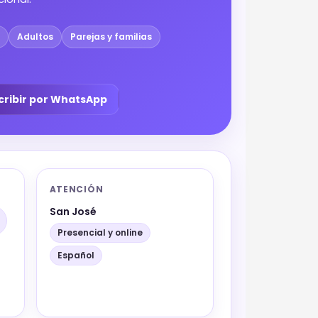
Adultos
Parejas y familias
cribir por WhatsApp
ATENCIÓN
San José
Presencial y online
Español