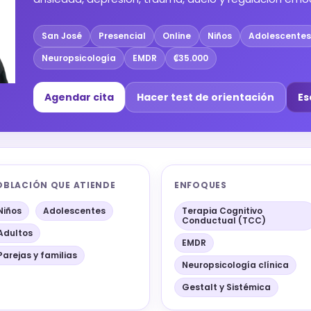
San José
Presencial
Online
Niños
Adolescentes
Neuropsicología
EMDR
₡35.000
Agendar cita
Hacer test de orientación
Es
OBLACIÓN QUE ATIENDE
ENFOQUES
Niños
Adolescentes
Terapia Cognitivo
Conductual (TCC)
Adultos
EMDR
Parejas y familias
Neuropsicología clínica
Gestalt y Sistémica