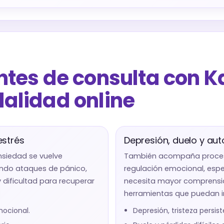
ntes de consulta con K
alidad online
estrés
Depresión, duelo y au
siedad se vuelve
También acompaña proceso
yendo ataques de pánico,
regulación emocional, es
 dificultad para recuperar
necesita mayor comprensión
herramientas que puedan in
mocional.
Depresión, tristeza persis