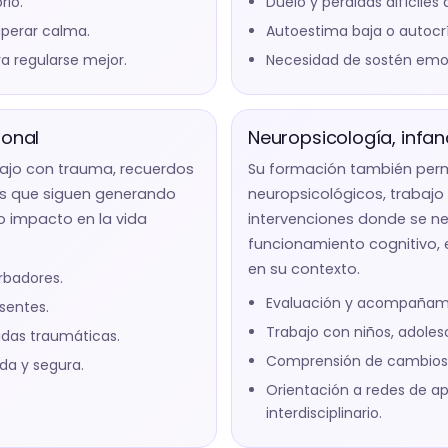
rio.
Duelo y pérdidas difíciles 
uperar calma.
Autoestima baja o autocrí
a regularse mejor.
Necesidad de sostén emo
onal
Neuropsicología, infa
bajo con trauma, recuerdos
Su formación también per
as que siguen generando
neuropsicológicos, trabajo 
o impacto en la vida
intervenciones donde se n
funcionamiento cognitivo, 
en su contexto.
rbadores.
Evaluación y acompañami
sentes.
Trabajo con niños, adolesc
das traumáticas.
Comprensión de cambios c
da y segura.
Orientación a redes de 
interdisciplinario.